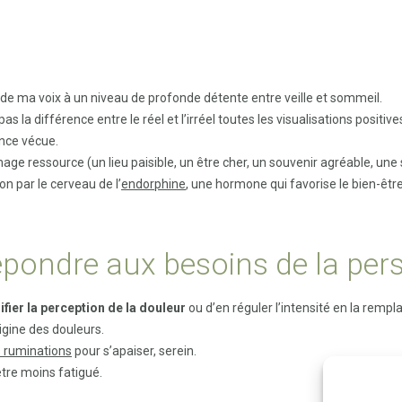
n de ma voix à un niveau de profonde détente entre veille et sommeil.
 pas la différence entre le réel et l’irréel toutes les visualisations pos
nce vécue.
mage ressource (un lieu paisible, un être cher, un souvenir agréable, une 
on par le cerveau de l’
endorphine
, une hormone qui favorise le bien-être
épondre aux besoins de la per
fier la perception de la douleur
ou d’en réguler l’intensité en la remp
igine des douleurs.
s ruminations
pour s’apaiser, serein.
tre moins fatigué.