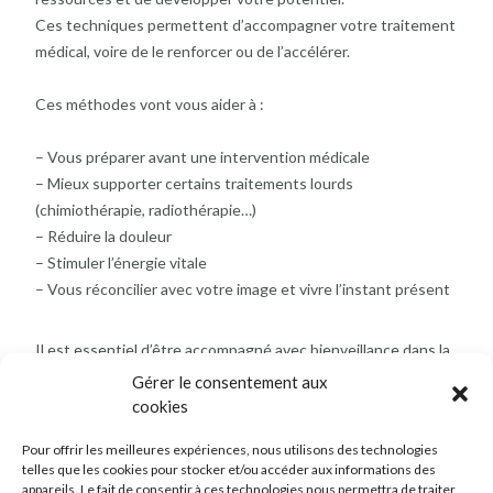
Ces techniques permettent d’accompagner votre traitement
médical, voire de le renforcer ou de l’accélérer.
Ces méthodes vont vous aider à :
– Vous préparer avant une intervention médicale
– Mieux supporter certains traitements lourds
(chimiothérapie, radiothérapie…)
– Réduire la douleur
– Stimuler l’énergie vitale
– Vous réconcilier avec votre image et vivre l’instant présent
Il est essentiel d’être accompagné avec bienveillance dans la
maladie.
Gérer le consentement aux
La sophrologie répond de façon adéquate aux personnes en
cookies
souffrance qui mène un combat de vie.
Pour offrir les meilleures expériences, nous utilisons des technologies
telles que les cookies pour stocker et/ou accéder aux informations des
*
C’est une thérapie complémentaire aux suivis et aux
appareils. Le fait de consentir à ces technologies nous permettra de traiter